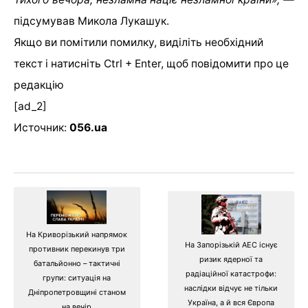
підсумував Микола Лукашук.
Якщо ви помітили помилку, виділіть необхідний
текст і натисніть Ctrl + Enter, щоб повідомити про це
редакцію
[ad_2]
Источник:
056.ua
На Криворізький напрямок
На Запорізькій АЕС існує
противник перекинув три
ризик ядерної та
батальйонно – тактичні
радіаційної катастрофи:
групи: ситуація на
наслідки відчує не тільки
Дніпропетровщині станом
Україна, а й вся Європа
на вечір