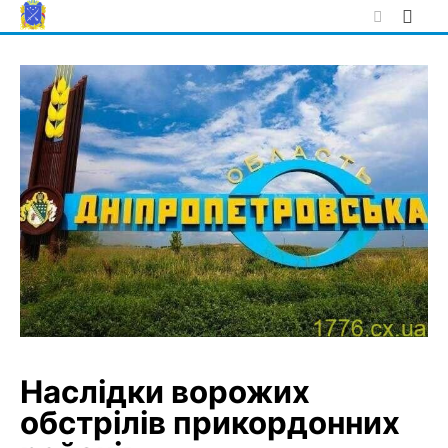
Skip
to
content
Наслідки ворожих
обстрілів прикордонних