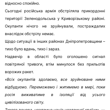
відносно спокійно.
Сьогодні російська армія обстріляла прикордонні
території Зеленодольська у Криворізькому районі.
Окупанти нічого не зруйнували, постраждалих
внаслідок обстрілу немає.
Щодо ситуації в інших районах Дніпропетровщини –
тихо було вдень, тихо і зараз.
Надвечір в області було оголошено сигнал
повітряної тривоги, втім минулося без прильотів
ворожих ракет.
«Всіх окупантів здолаємо, все зруйноване ними
відбудуємо. Переможемо і житимемо в мирі, поки
росія виживатиме в ізоляції від усього
цивілізованого світу.
Тихого вечора, незламна націє незламної країни», —