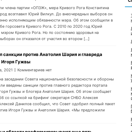
С
ли члена партии «ОПЗЖ», мера Кривого Рога Константина
ород возглавил Юрий Вилкул. До внеочередных выборов он
енно исполняющим обязанности мэра. Об этом сообщили в
бе горсовета Кривого Рога. С 2010 по 2020 год Юрий
 мэром Кривого Рога. Но по состоянию здоровья на
выборах он отказался от участия во втором […]
л санкции против Анатолия Шария и главреда
 Игоря Гужвы
а, 2021
Комментариев нет
 на заседании Совета национальной безопасности и обороны
ли введены санкции против главного редактора портала
горя Гужвы и блогера Анатолия Шария. Об этом сообщает
56 со ссылкой на брифинг секретаря СНБО Алексея
Алексей Данилов сообщил, что Совет одобрил полный пакет
отив Игоря Гужвы и Анатолия Шария. «Мы предложили
]
у и области расформировывают еще пять