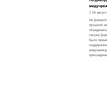
медучреж
29 август
На Днепроп
прошлой н
объединить
сессии Дне
было приня
поддержали
медучрежде
присоедине