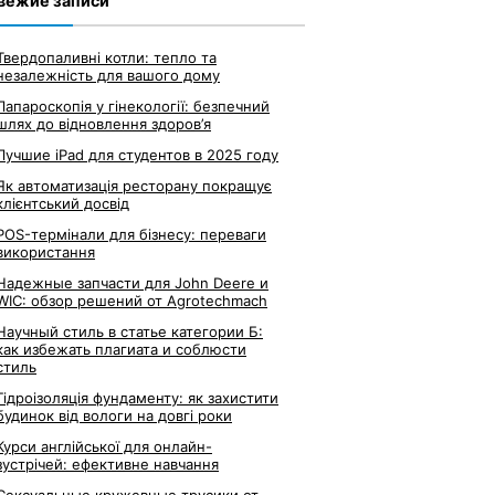
вежие записи
Твердопаливні котли: тепло та
незалежність для вашого дому
Лапароскопія у гінекології: безпечний
шлях до відновлення здоров’я
Лучшие iPad для студентов в 2025 году
Як автоматизація ресторану покращує
клієнтський досвід
POS-термінали для бізнесу: переваги
використання
Надежные запчасти для John Deere и
WIC: обзор решений от Agrotechmach
Научный стиль в статье категории Б:
как избежать плагиата и соблюсти
стиль
Гідроізоляція фундаменту: як захистити
будинок від вологи на довгі роки
Курси англійської для онлайн-
зустрічей: ефективне навчання