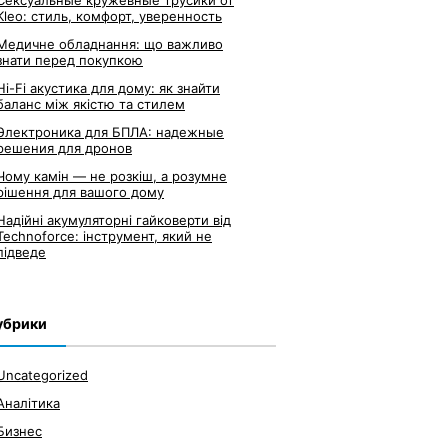
Сексуальные кружевные трусики от
Kleo: стиль, комфорт, уверенность
Медичне обладнання: що важливо
знати перед покупкою
Hi-Fi акустика для дому: як знайти
баланс між якістю та стилем
Электроника для БПЛА: надежные
решения для дронов
Чому камін — не розкіш, а розумне
рішення для вашого дому
Надійні акумуляторні гайковерти від
Technoforce: інструмент, який не
підведе
убрики
Uncategorized
Аналітика
Бизнес