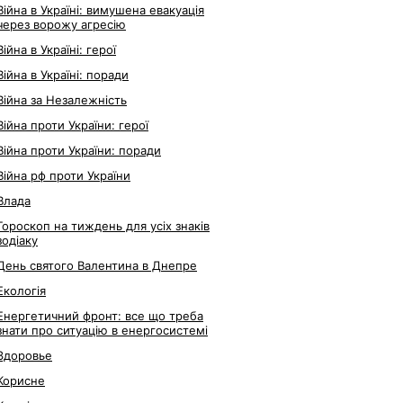
Війна в Україні: вимушена евакуація
через ворожу агресію
Війна в Україні: герої
Війна в Україні: поради
Війна за Незалежність
Війна проти України: герої
Війна проти України: поради
Війна рф проти України
Влада
Гороскоп на тиждень для усіх знаків
зодіаку
День святого Валентина в Днепре
Екологія
Енергетичний фронт: все що треба
знати про ситуацію в енергосистемі
Здоровье
Корисне