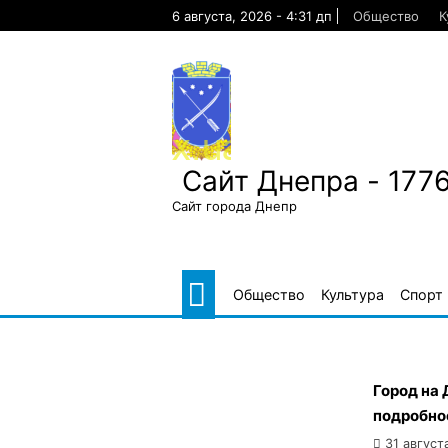
Skip
6 августа, 2026 - 4:31 дп
Общество
К
to
content
Сайт Днепра - 177
Сайт города Днепр
Общество
Культура
Спорт
Город на
подробно
31 август