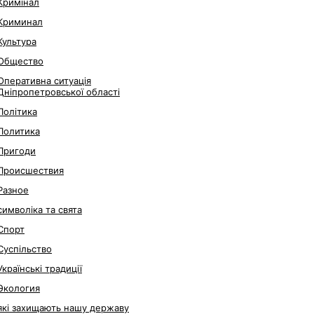
Кримінал
Криминал
Культура
Общество
Оперативна ситуація
Дніпропетровської області
Політика
Политика
Пригоди
Происшествия
Разное
символіка та свята
Спорт
Суспільство
Українські традиції
Экология
які захищають нашу державу