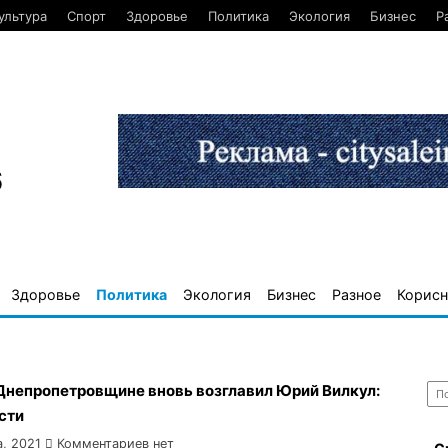
ультура
Спорт
Здоровье
Политика
Экология
Бизнес
Р
6
Здоровье
Политика
Экология
Бизнес
Разное
Корисн
Най
 Днепропетровщине вновь возглавил Юрий Вилкул:
сти
а, 2021
Комментариев нет