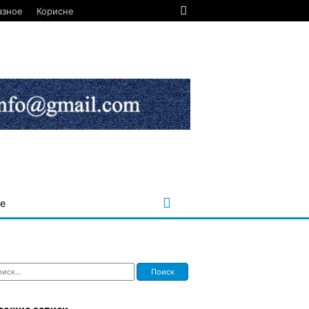
азное
Корисне
е
ти: