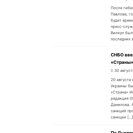
После гибе
Павлова, г
будет врем
пресс-служ
Вилкул был
последних 
СНБО вве
«Страны»
30 август
20 августа
Украины бы
«Страна» И
редакция 0
Данилова. 
санкций пр
санкции […
По Днепр