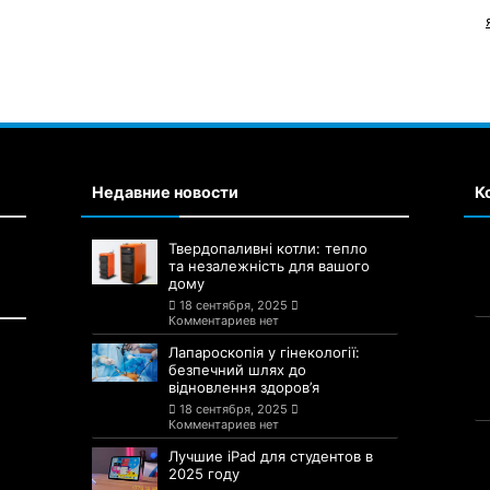
Недавние новости
К
Твердопаливні котли: тепло
та незалежність для вашого
дому
18 сентября, 2025
Комментариев нет
Лапароскопія у гінекології:
безпечний шлях до
відновлення здоров’я
18 сентября, 2025
Комментариев нет
Лучшие iPad для студентов в
2025 году