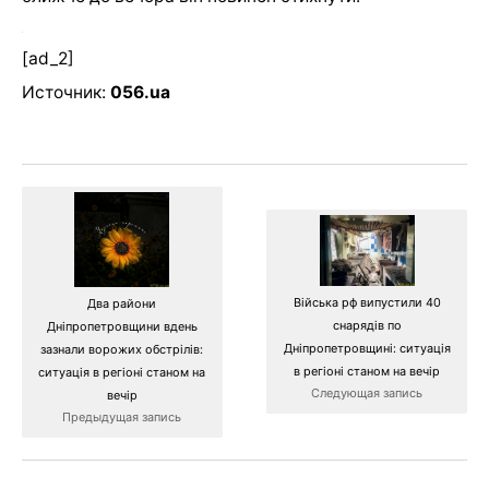
[ad_2]
Источник:
056.ua
Війська рф випустили 40
Два райони
снарядів по
Дніпропетровщини вдень
Дніпропетровщині: ситуація
зазнали ворожих обстрілів:
в регіоні станом на вечір
ситуація в регіоні станом на
Следующая запись
вечір
Предыдущая запись