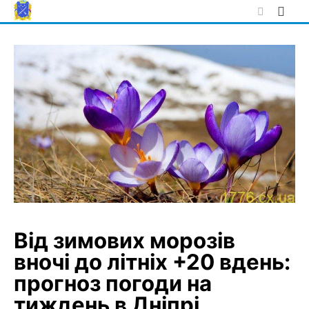
Skip
to
content
Від зимових морозів
вночі до літніх +20 вдень:
прогноз погоди на
тиждень в Дніпрі