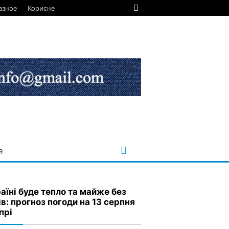
азное
Корисне
е
раїні буде тепло та майже без
в: прогноз погоди на 13 серпня
прі