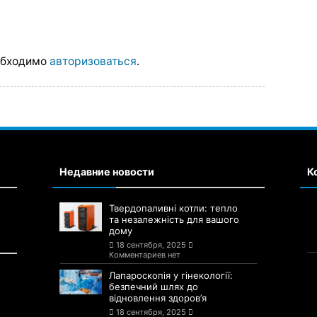
обходимо
авторизоваться
.
Недавние новости
К
Твердопаливні котли: тепло
та незалежність для вашого
дому
18 сентября, 2025
Комментариев нет
Лапароскопія у гінекології:
безпечний шлях до
відновлення здоров’я
18 сентября, 2025