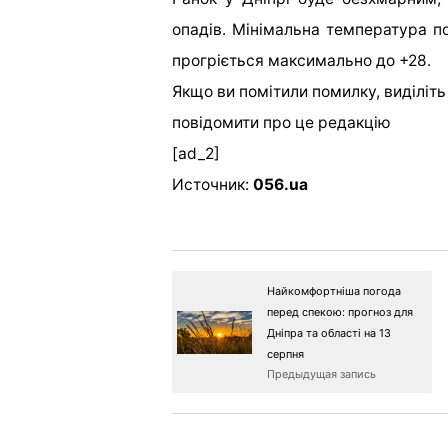
опадів. Мінімальна температура по
прогріється максимально до +28.
Якщо ви помітили помилку, виділіть н
повідомити про це редакцію
[ad_2]
Источник:
056.ua
Найкомфортніша погода
перед спекою: прогноз для
Дніпра та області на 13
серпня
Предыдущая запись