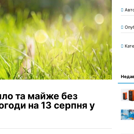
Авт
Опу
Кате
Недав
пло та майже без
огоди на 13 серпня у