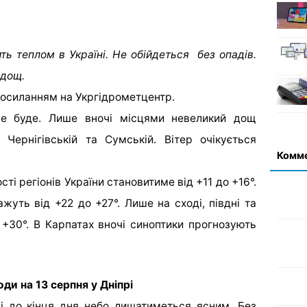
ить теплом в Україні. Не обійдеться без опадів.
 дощ.
посиланням на Укргідрометцентр.
не буде. Лише вночі місцями невеликий дощ
Чернігівській та Сумській. Вітер очікується
Комм
ті регіонів України становитиме від +11 до +16°.
уть від +22 до +27°. Лише на сході, півдні та
 +30°. В Карпатах вночі синоптики прогнозують
ди на 13 серпня у Дніпрі
 і до кінця дня небо лишатиметься ясним. Без