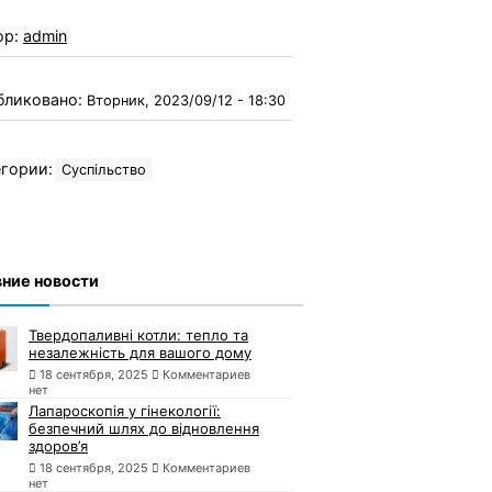
ор:
admin
бликовано:
Вторник, 2023/09/12 - 18:30
гории:
Суспільство
ние новости
Твердопаливні котли: тепло та
незалежність для вашого дому
18 сентября, 2025
Комментариев
нет
Лапароскопія у гінекології:
безпечний шлях до відновлення
здоров’я
18 сентября, 2025
Комментариев
нет