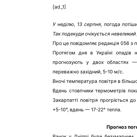
[ad_1]
У неділю, 13 серпня, погода потіш
Так подекуди очікується невеликий
Про це повідомляє редакція 056 з 
Протягом дня в Україні опадів 
прогнозують у двох областях — 
переважно західний, 5-10 м/с.
Вночі температура повітря в більшос
Вдень стовпчики термометрів покаж
Закарпатті повітря прогріється до
+5-10°, вдень — 17-22° тепла.
Прогноз пого
Ранок у Дніпрі буде безхмарним,