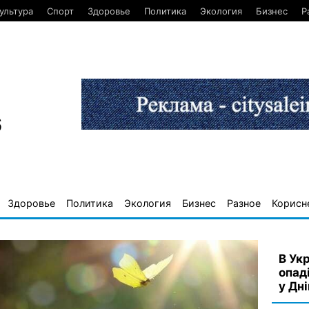
ультура
Спорт
Здоровье
Политика
Экология
Бизнес
Р
6
Здоровье
Политика
Экология
Бизнес
Разное
Корисн
В Ук
опаді
у Дні