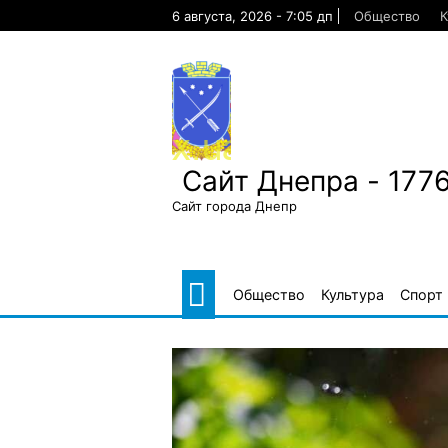
Skip
6 августа, 2026 - 7:05 дп
Общество
К
to
content
Сайт Днепра - 177
Сайт города Днепр
Общество
Культура
Спорт