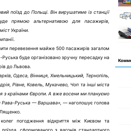
овий поїзд до Польщі. Він вирушатиме із станції
буде прямою альтернативою для пасажирів,
іст України.
мпанії.
чити перевезення майже 500 пасажирів загалом
а-Руська буде організовано зручну пересадку на
Комм
рів до Львова.
арків, Одеса, Вінниця, Хмельницький, Тернопіль,
рія, Рівне, Ковель, Мукачево, Чоп та інші міста
я з країнами Європи. А вже восени ми плануємо
м Рава-Руська — Варшава»,
— наголошує голова
 Лященко.
 колег погодження відкриття між Києвом та
поїзда, сформованого з вагонів стандартного