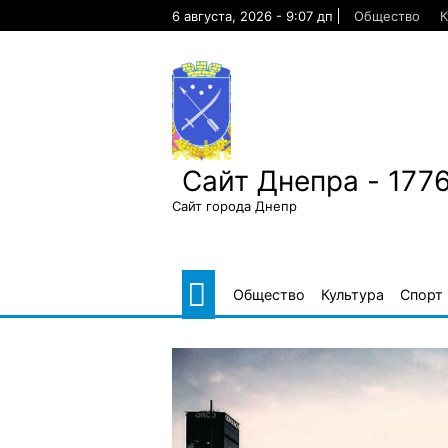
Skip
6 августа, 2026 - 9:07 дп
Общество
К
to
content
Сайт Днепра - 177
Сайт города Днепр
Общество
Культура
Спорт