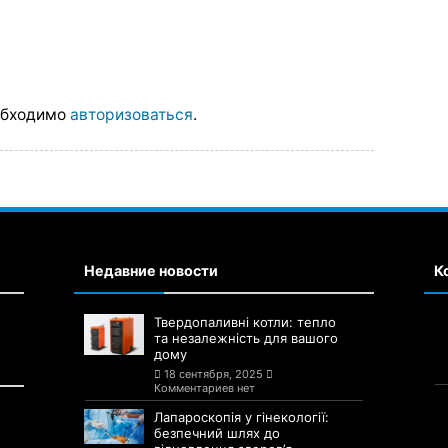
обходимо
авторизоваться
.
Недавние новости
К
Твердопаливні котли: тепло
та незалежність для вашого
дому
18 сентября, 2025
Комментариев нет
Лапароскопія у гінекології:
безпечний шлях до