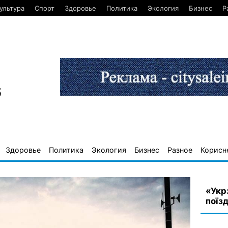
ультура
Спорт
Здоровье
Политика
Экология
Бизнес
Р
6
Здоровье
Политика
Экология
Бизнес
Разное
Корисн
«Укр
поїз