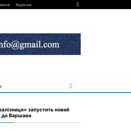
азное
Корисне
е
залізниця» запустить новий
д до Варшави