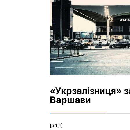
«Укрзалізниця» з
Варшави
[ad_1]