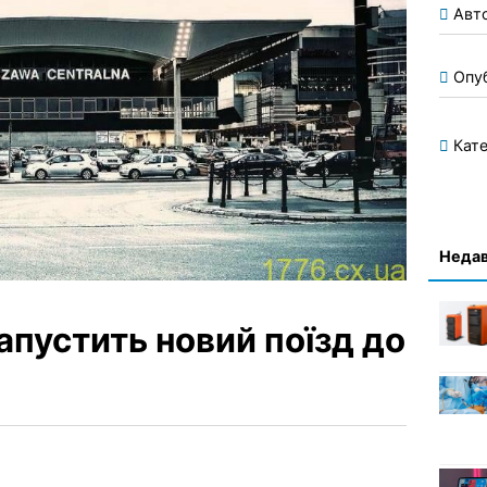
Авт
Опу
Кате
Недав
апустить новий поїзд до