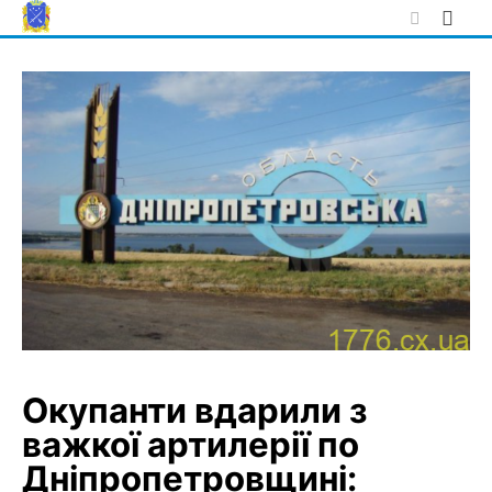
Skip
to
content
Окупанти вдарили з
важкої артилерії по
Дніпропетровщині: