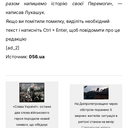
разом напишемо історію своєї Перемоги»,
—
написав Лукашук.
Якщо ви помітили помилку, виділіть необхідний
текст і натисніть Ctrl + Enter, щоб повідомити про це
редакцію
[ad_2]
Источник:
056.ua
На Дніпропетровщині через
«Слава Україні!»: останні
обстріли поранено 5
два слова військового
мирних жителів: ситуація в
героя породили новий
регіоні станом на вечір
символ, що об’єднує
Следующая запись