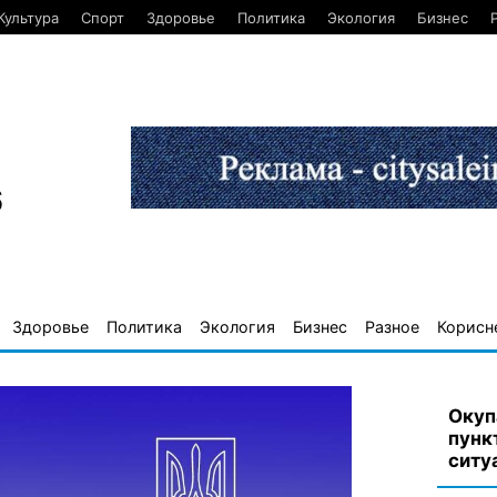
Культура
Спорт
Здоровье
Политика
Экология
Бизнес
6
Здоровье
Политика
Экология
Бизнес
Разное
Корисн
Окуп
пунк
ситуа