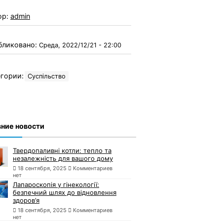
ор:
admin
бликовано:
Среда, 2022/12/21 - 22:00
гории:
Суспільство
ние новости
Твердопаливні котли: тепло та
незалежність для вашого дому
18 сентября, 2025
Комментариев
нет
Лапароскопія у гінекології:
безпечний шлях до відновлення
здоров’я
18 сентября, 2025
Комментариев
нет