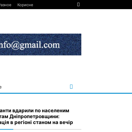
Разное
Корисне
е
анти вдарили по населеним
там Дніпропетровщини:
ція в регіоні станом на вечір