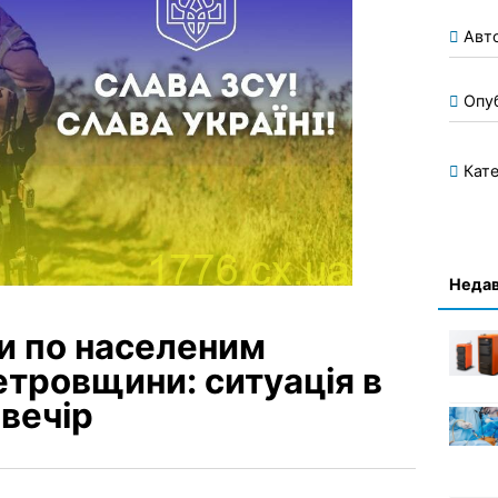
Авт
Опу
Кате
Недав
и по населеним
тровщини: ситуація в
 вечір