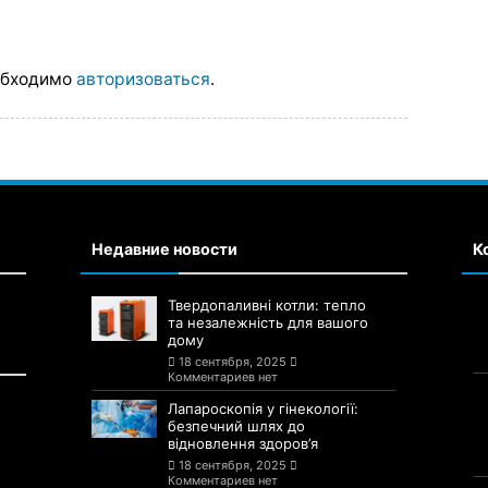
обходимо
авторизоваться
.
Недавние новости
К
Твердопаливні котли: тепло
та незалежність для вашого
дому
18 сентября, 2025
Комментариев нет
Лапароскопія у гінекології:
безпечний шлях до
відновлення здоров’я
18 сентября, 2025
Комментариев нет