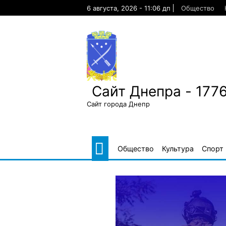
Skip
6 августа, 2026 - 11:06 дп
Общество
to
content
Сайт Днепра - 177
Сайт города Днепр
Общество
Культура
Спорт