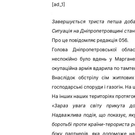
[ad_1]
Завершується триста петша доба
Ситуація на Дніпропетровщині стан
Про це повідомляє редакція 056.
Голова Дніпропетровської обл
неспокійно було вдень у Маргане
окупаційна армія вдарила по тамте
Внаслідок обстрілу сім житлови
господарські споруди і газогін. На 
На інших наших територіях протягом
«Зараз увага світу прикута д
Надважлива подія, що показує, як
боротьбі проти країни-терориста ро
боку партнерів, яка допоможе на