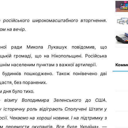
 російського широкомасштабного вторгнення.
ом на вечір.
асної ради Микола Лукашук повідомив, що
цькій громаді, що на Нікопольщині. Російська
шнім населеним пунктам з важкої артилерії.
Комм
х будинків пошкоджено. Також понівечено дві
щастя, без поранених.
 дня було тихо.
о візиту Володимира Зеленського до США.
у історичну роль відіграють Сполучені Штати у
сії. Чекаємо на хороші новини. І на підтримку з
м перемогти окупантів. Все буде Україна»
, —