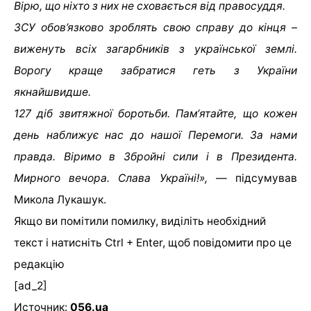
Вірю, що ніхто з них не сховається від правосуддя.
ЗСУ обов’язково зроблять свою справу до кінця –
виженуть всіх загарбників з української землі.
Ворогу краще забратися геть з України
якнайшвидше.
127 діб звитяжної боротьби. Пам‘ятайте, що кожен
день наближує нас до нашої Перемоги. За нами
правда. Віримо в Збройні сили і в Президента.
Мирного вечора.
Слава Україні!», —
підсумував
Микола Лукашук.
Якщо ви помітили помилку, виділіть необхідний
текст і натисніть Ctrl + Enter, щоб повідомити про це
редакцію
[ad_2]
Источник:
056.ua