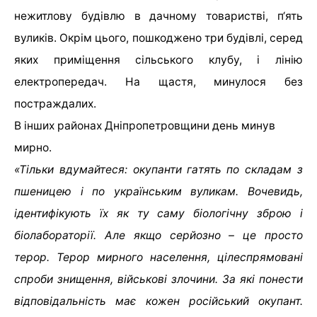
нежитлову будівлю в дачному товаристві, п‘ять
вуликів. Окрім цього, пошкоджено три будівлі, серед
яких приміщення сільського клубу, і лінію
електропередач. На щастя, минулося без
постраждалих.
В інших районах Дніпропетровщини день минув
мирно.
«Тільки вдумайтеся: окупанти гатять по складам з
пшеницею і по українським вуликам. Вочевидь,
ідентифікують їх як ту саму біологічну зброю і
біолабораторії. Але якщо серйозно – це просто
терор. Терор мирного населення, цілеспрямовані
спроби знищення, військові злочини. За які понести
відповідальність має кожен російський окупант.