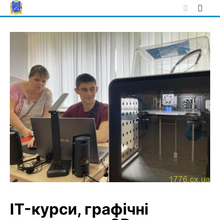
Skip
to
content
IT-курси, графічні