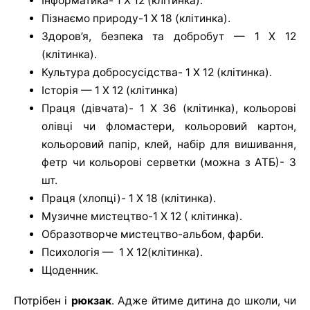
Інформатика- 1 Х 12 (клітинка).
Пізнаємо природу-1 Х 18 (клітинка).
Здоров’я, безпека та добробут — 1 Х 12
(клітинка).
Культура добросусідства- 1 Х 12 (клітинка).
Історія — 1 Х 12 (клітинка)
Праця (дівчата)- 1 Х 36 (клітинка), кольорові
олівці чи фломастери, кольоровий картон,
кольоровий папір, клей, набір для вишивання,
фетр чи кольорові серветки (можна з АТБ)- 3
шт.
Праця (хлопці)- 1 Х 18 (клітинка).
Музичне мистецтво-1 Х 12 ( клітинка).
Образотворче мистецтво-альбом, фарби.
Психологія — 1 Х 12(клітинка).
Щоденник.
Потрібен і
рюкзак
. Адже йтиме дитина до школи, чи