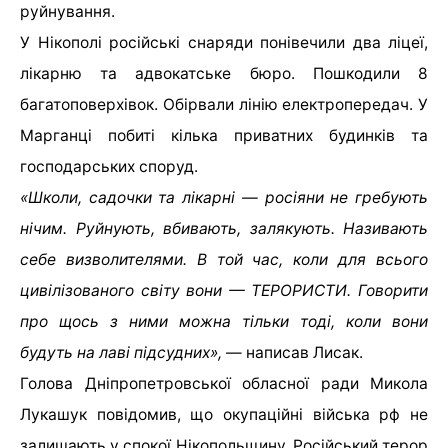
руйнування.
У Нікополі російські снаряди понівечили два ліцеї,
лікарню та адвокатське бюро. Пошкодили 8
багатоповерхівок. Обірвали лінію електропередач. У
Марганці побиті кілька приватних будинків та
господарських споруд.
«Школи, садочки та лікарні — росіяни не гребують
нічим. Руйнують, вбивають, залякують. Називають
себе визволителями. В той час, коли для всього
цивілізованого світу вони — ТЕРОРИСТИ. Говорити
про щось з ними можна тільки тоді, коли вони
будуть на лаві підсудних»,
— написав Лисак.
Голова Дніпропетровської обласної ради Микола
Лукашук повідомив, що окупаційні війська рф не
залишають у спокої Нікопольщину. Російський терор