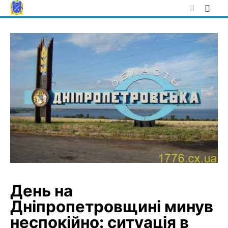
Skip
to
content
День на
Дніпропетровщині минув
неспокійно: ситуація в