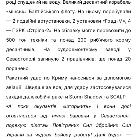
році спущений на воду. Великий десантний корабель
«мінськ» Балтійського флоту. На ньому перебували
— 2 подвійні артустановки, 2 установки «Град-М», 4
— ПЗРК «Стріла-2». На облавку могли перевозити до
500 тон техніки та понад 200 риб’ячого корму
десантників. На судоремонтному заводі у
Севастополі загинуло 2 працівників, ще понад 20
поранено.
Ракетний удар по Криму наносився за допомогою
авіації. Швидше за все, для удару застосовувалися
західні далекобійні ракети Storm Shadow та SCALP.
«А поки окупантів «штормить» і вони досі
оговтуються від нічної бавовни у Севастополі,
подякую пілотам Повітряних Сил Збройних Сил
України за чудову бойову роботу! Далі буде»,
—