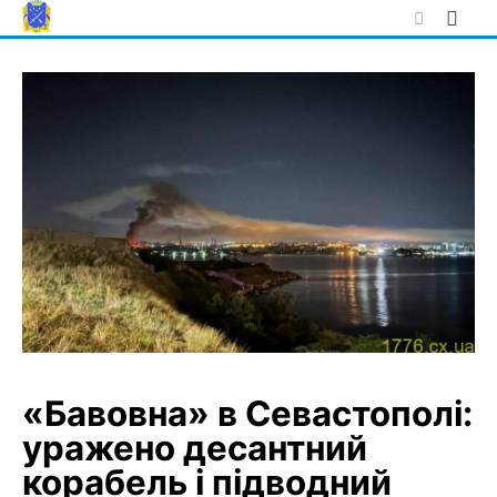
Skip
to
content
«Бавовна» в Севастополі:
уражено десантний
корабель і підводний