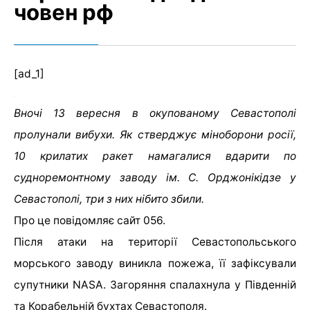
човен рф
[ad_1]
Вночі 13 вересня в окупованому Севастополі
пролунали вибухи. Як стверджує міноборони росії,
10 крилатих ракет намагалися вдарити по
судноремонтному заводу ім. С. Орджонікідзе у
Севастополі, три з них нібито збили.
Про це повідомляє сайт 056.
Після атаки на території Севастопольського
морського заводу виникла пожежа, її зафіксували
супутники NASA. Загоряння спалахнула у Південній
та Корабельній бухтах Севастополя.