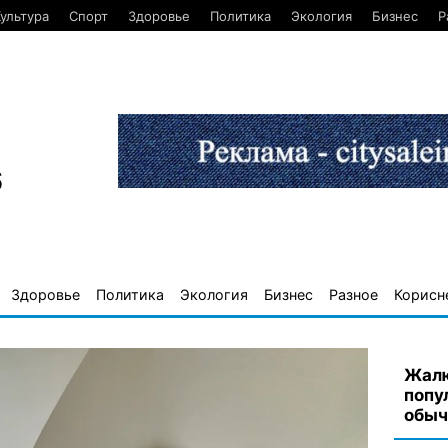
ультура
Спорт
Здоровье
Политика
Экология
Бизнес
Р
6
Здоровье
Политика
Экология
Бизнес
Разное
Корисн
Жалю
попу
обыч