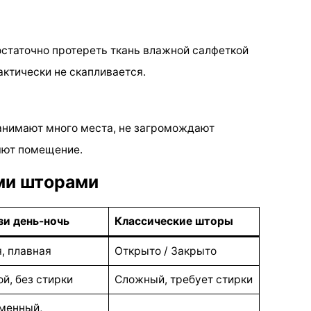
остаточно протереть ткань влажной салфеткой
актически не скапливается.
занимают много места, не загромождают
яют помещение.
ми шторами
и день-ночь
Классические шторы
, плавная
Открыто / Закрыто
й, без стирки
Сложный, требует стирки
менный,