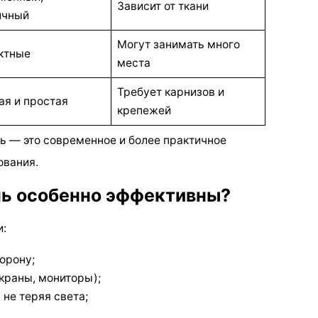
Зависит от ткани
ичный
Могут занимать много
ктные
места
Требует карнизов и
ая и простая
крепежей
 — это современное и более практичное
ования.
чь особенно эффективны?
и:
орону;
краны, мониторы);
 не теряя света;