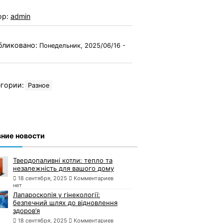
ор:
admin
бликовано:
Понедельник, 2025/06/16 -
гории:
Разное
ние новости
Твердопаливні котли: тепло та
незалежність для вашого дому
18 сентября, 2025
Комментариев
нет
Лапароскопія у гінекології:
безпечний шлях до відновлення
здоров’я
18 сентября, 2025
Комментариев