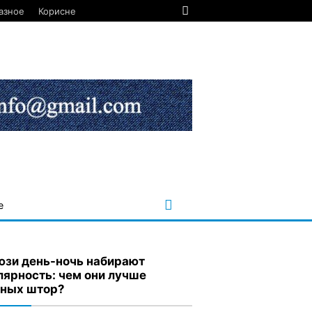
азное
Корисне
е
зи день-ночь набирают
лярность: чем они лучше
ных штор?