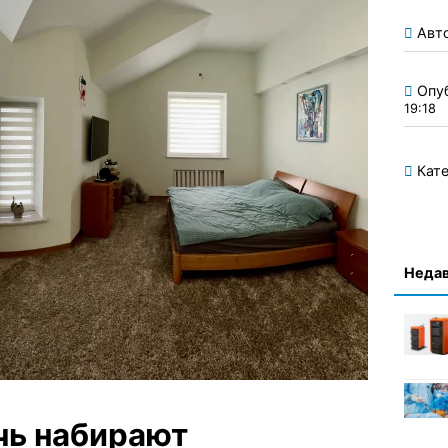
Авт
Опу
19:18
Кате
Недав
чь набирают