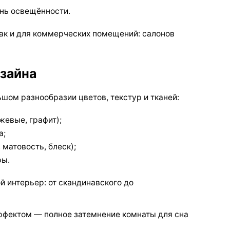
ень освещённости.
так и для коммерческих помещений: салонов
изайна
шом разнообразии цветов, текстур и тканей:
жевые, графит);
а;
 матовость, блеск);
ры.
 интерьер: от скандинавского до
эффектом — полное затемнение комнаты для сна