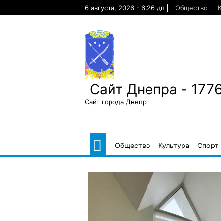
Skip
6 августа, 2026 - 6:26 дп
Общество
К
to
content
Сайт Днепра - 177
Сайт города Днепр
Общество
Культура
Спорт