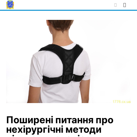
Skip
to
content
Поширені питання про
нехірургічні методи