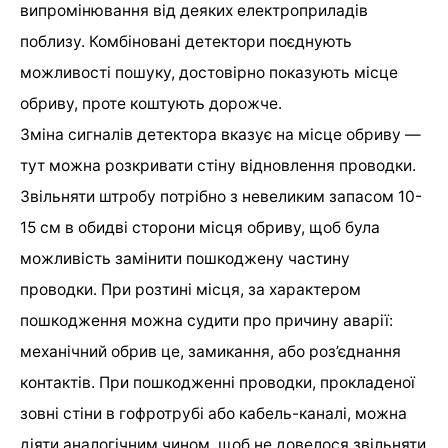
випромінювання від деяких електроприладів
поблизу. Комбіновані детектори поєднують
можливості пошуку, достовірно показують місце
обриву, проте коштують дорожче.
Зміна сигналів детектора вказує на місце обриву ―
тут можна розкривати стіну відновлення проводки.
Звільняти штробу потрібно з невеликим запасом 10-
15 см в обидві сторони місця обриву, щоб була
можливість замінити пошкоджену частину
проводки. При розтині місця, за характером
пошкодження можна судити про причину аварії:
механічний обрив це, замикання, або роз’єднання
контактів. При пошкодженні проводки, прокладеної
зовні стіни в гофротрубі або кабель-каналі, можна
діяти аналогічним чином, щоб не довелося звільняти