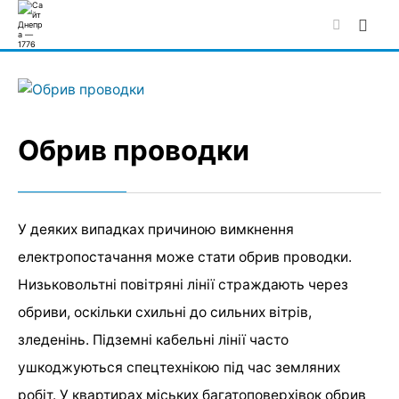
Skip
to
content
Обрив проводки
У деяких випадках причиною вимкнення
електропостачання може стати обрив проводки.
Низьковольтні повітряні лінії страждають через
обриви, оскільки схильні до сильних вітрів,
зледенінь. Підземні кабельні лінії часто
ушкоджуються спецтехнікою під час земляних
робіт. У квартирах міських багатоповерхівок обрив