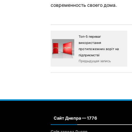
современность своего дома.
Топ-5 переваг
використання
протипожежних воріт на
підприємстві
Предыдущая запись
Сайт Днепра — 1776
Сайт города Днепр