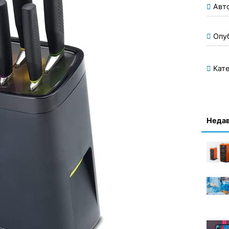
Авт
Опу
Кате
Недав