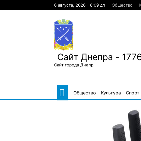
Skip
6 августа, 2026 - 8:09 дп
Общество
К
to
content
Сайт Днепра - 177
Сайт города Днепр
Общество
Культура
Спорт