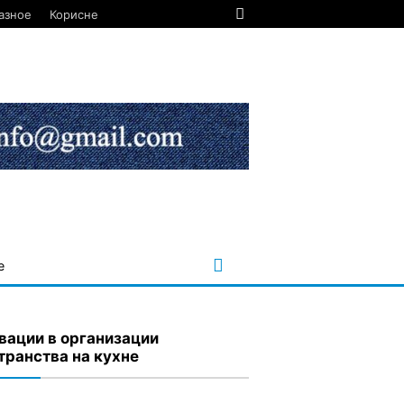
азное
Корисне
е
вации в организации
транства на кухне