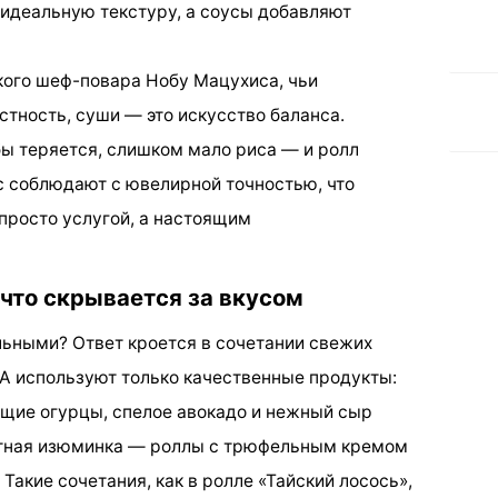
 идеальную текстуру, а соусы добавляют
кого шеф-повара Нобу Мацухиса, чьи
тность, суши — это искусство баланса.
ы теряется, слишком мало риса — и ролл
нс соблюдают с ювелирной точностью, что
 просто услугой, а настоящим
 что скрывается за вкусом
льными? Ответ кроется в сочетании свежих
IA используют только качественные продукты:
тящие огурцы, спелое авокадо и нежный сыр
ртная изюминка — роллы с трюфельным кремом
акие сочетания, как в ролле «Тайский лосось»,