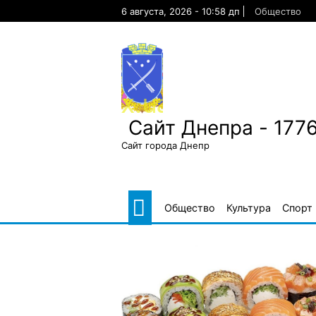
Skip
6 августа, 2026 - 10:58 дп
Общество
to
content
Сайт Днепра - 177
Сайт города Днепр
Общество
Культура
Спорт