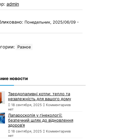
ор:
admin
бликовано:
Понедельник, 2025/06/09 -
гории:
Разное
ние новости
Твердопаливні котли: тепло та
незалежність для вашого дому
18 сентября, 2025
Комментариев
нет
Лапароскопія у гінекології:
безпечний шлях до відновлення
здоров’я
18 сентября, 2025
Комментариев
нет