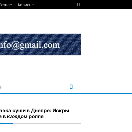
Разное
Корисне
е
авка суши в Днепре: Искры
а в каждом ролле