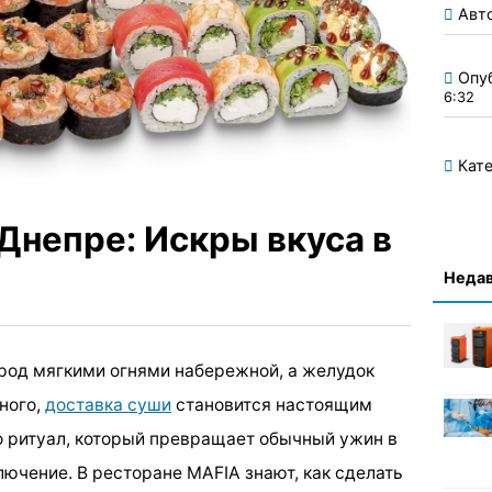
Авт
Опу
6:32
Кате
Днепре: Искры вкуса в
Недав
ород мягкими огнями набережной, а желудок
ного,
доставка суши
становится настоящим
то ритуал, который превращает обычный ужин в
ючение. В ресторане MAFIA знают, как сделать