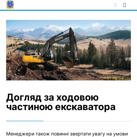
Skip
to
content
Догляд за ходовою
частиною екскаватора
Менеджери також повинні звертати увагу на умови