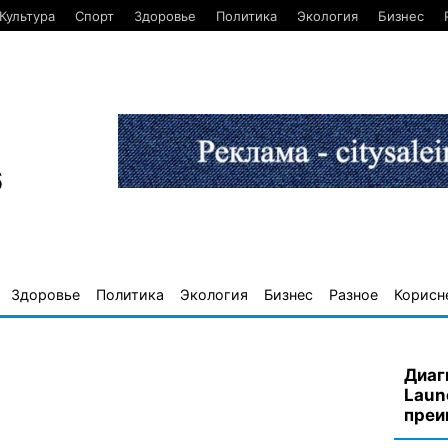
Культура
Спорт
Здоровье
Политика
Экология
Бизнес
6
Здоровье
Политика
Экология
Бизнес
Разное
Корисн
Диаг
Laun
преи