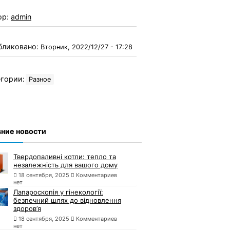
ор:
admin
бликовано:
Вторник, 2022/12/27 - 17:28
гории:
Разное
ние новости
Твердопаливні котли: тепло та
незалежність для вашого дому
18 сентября, 2025
Комментариев
нет
Лапароскопія у гінекології:
безпечний шлях до відновлення
здоров’я
18 сентября, 2025
Комментариев
нет