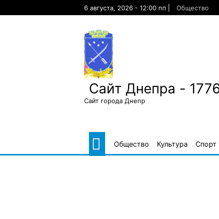
Skip
6 августа, 2026 - 12:00 пп
Общество
to
content
Сайт Днепра - 177
Сайт города Днепр
Общество
Культура
Спорт