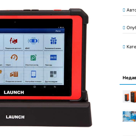
Авт
Опу
Кате
Недав