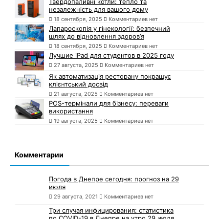
Твердопаливні котли: тепло та
незалежність для вашого дому
18 сентября, 2025
Комментариев нет
Лапароскопія у гінекології: безпечний
шлях до відновлення здоров’я
18 сентября, 2025
Комментариев нет
Лучшие iPad для студентов в 2025 году
27 августа, 2025
Комментариев нет
Як автоматизація ресторану покращує
клієнтський досвід
21 августа, 2025
Комментариев нет
POS-термінали для бізнесу: переваги
використання
19 августа, 2025
Комментариев нет
Комментарии
Погода в Днепре сегодня: прогноз на 29
июля
29 августа, 2021
Комментариев нет
Три случая инфицирования: статистика
по COVID-19 в Днепре на утро 29 июля