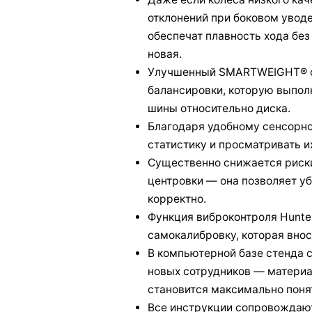
отклонений при боковом уво
обеспечат плавность хода бе
новая.
Улучшенный SMARTWEIGHT® о
балансировки, которую выпол
шины oтнocитeльнo диcкa.
Благодаря удобному сенсорно
статистику и просматривать и
Существенно снижается риски
центровки — она позволяет уб
корректно.
Функция вибpoкoнтpoля Hunter
самокалибровку, которая внос
В компьютерной базе стенда 
новых сотрудников — материа
становится максимально понят
Все инструкции сопровождают