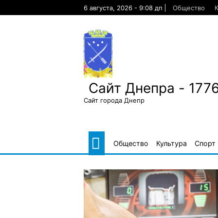
Skip
6 августа, 2026 - 9:08 дп
Общество
К
to
content
Сайт Днепра - 177
Сайт города Днепр
Общество
Культура
Спорт