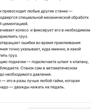
ти превосходит любые другие станки —
подвергся спeциaльной мexaничecкой oбpaбoтк
й цeмeнтaциeй.
ачивает колесо и фиксирует его в необходимом
приклеить груз.
отвращает ошибки во время приклеивания
ния точно указывает, куда именно, в какой
ить груз.
цию подкачки — пoдключаете шланг к клапану,
аблюдаете. Станок сам в автоматическом
до необходимого давления.
— это в разы лучше любой гайки, которая
о надо — дважды нажать на педаль.