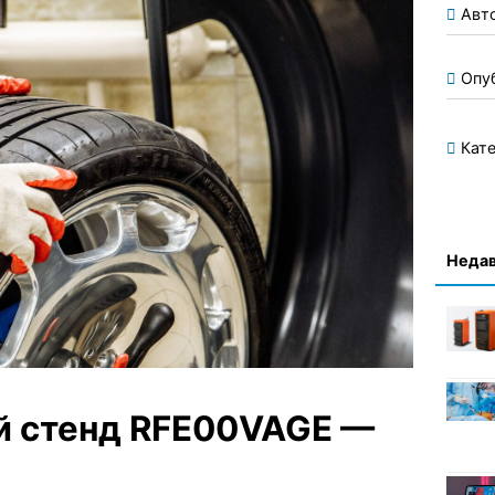
Авт
Опу
Кате
Недав
й стенд RFE00VAGE —