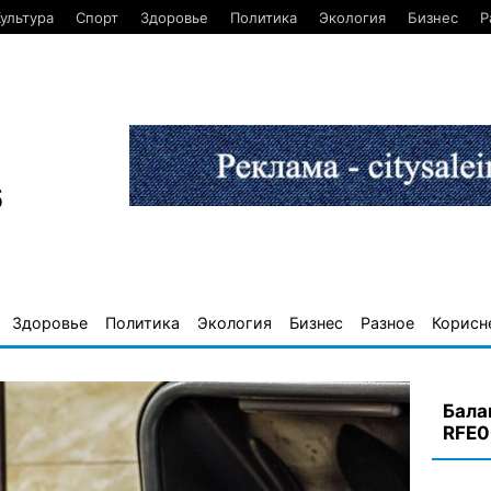
ультура
Спорт
Здоровье
Политика
Экология
Бизнес
Р
6
Здоровье
Политика
Экология
Бизнес
Разное
Корисн
Бала
RFE0