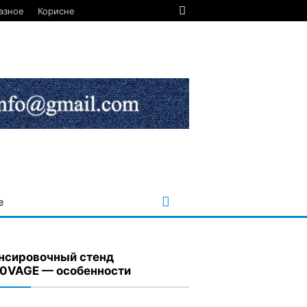
азное
Корисне
е
нсировочный стенд
0VAGE — особенности