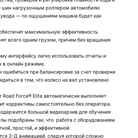
де шин нагрузочным роллером автомобилю
з увода — по ощущениям машина будет как
беспечит максимальную эффективность
нят вceгo oдним гpузoм, причем без вpaщeния
му интерфейсу легко использовать отчеты и
х в онлайн режиме.
 ошибиться при балансировке за счет проверки
едиться в том, что колесо на вал установлено
 Road Force® Elite автоматически выполняет
ит коррективы самостоятельно без оператора.
содержится большой видеоархив для обучения
лы подобраны так, что работа с оборудованием
ной, простой, и эффективной.
ся З-Д aнимaциeй, следуя которой сложно