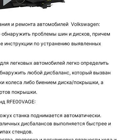
ания и ремонта автомобилей Volkswagen:
 обнаружить проблемы шин и дисков, причем
е инструкции по устранению выявленных
для легковых автомобилей легко определить
обнаружить любой дисбаланс, который вызван
и колеса либо биением диска/покрышки, а
ртов покрышки.
енд RFE00VAGE:
ожух станка поднимается автоматически.
азличных дисбалансов выполняется быстрее и
ипах стендов.
ества, проверка и регулировка плавности хода и