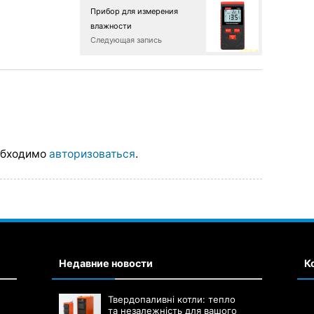
Прибор для измерения
влажности
Следующая запись
обходимо
авторизоваться
.
Недавние новости
К
Твердопаливні котли: тепло
та незалежність для вашого