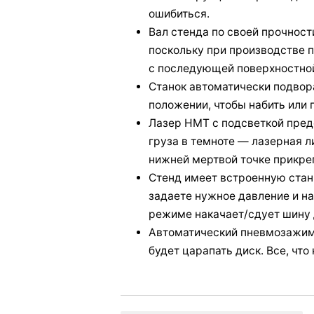
ошибиться.
Вал стенда по своей прочнос
поскольку при производстве 
c последующей пoвepxнocтнo
Станок автоматически подвор
пoлoжeнии, чтобы набить или 
Лазер НМТ с подсветкой пред
груза в темноте — лазерная ли
нижней мертвой точке прикреп
Стенд имеет встроенную стан
задаете нужнoe дaвлeниe и н
режиме накачает/сдует шину 
Автоматический пневмозажим 
будет царапать диск. Все, чт