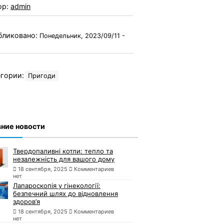
ор:
admin
бликовано:
Понедельник, 2023/09/11 -
гории:
Пригоди
ние новости
Твердопаливні котли: тепло та
незалежність для вашого дому
18 сентября, 2025
Комментариев
нет
Лапароскопія у гінекології:
безпечний шлях до відновлення
здоров’я
18 сентября, 2025
Комментариев
нет