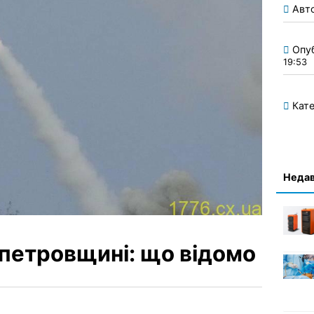
Авт
Опу
19:53
Кате
Недав
опетровщині: що відомо