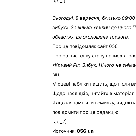
[ad_1]
Сьогодні, 8 вересня, близько 09:0
вибухи. За кілька хвилин до цього 
областях, де оголошена тривога.
Про це повідомляє сайт 056.
Про рашистську атаку написав голо
«Кривий Ріг. Вибух. Нічого не знім
він.
Місцеві пабліки пишуть, що після в
Щодо наслідків, читайте в матеріалі
Якщо ви помітили помилку, виділіть н
повідомити про це редакцію
[ad_2]
Источник:
056.ua