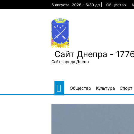
Skip
6 августа, 2026 - 6:30 дп
Общество
К
to
content
Сайт Днепра - 177
Сайт города Днепр
Общество
Культура
Спорт