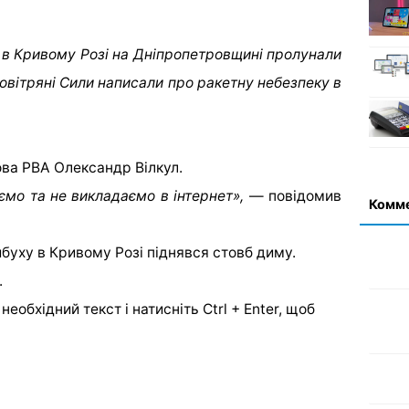
0 в Кривому Розі на Дніпропетровщині пролунали
Повітряні Сили написали про ракетну небезпеку в
ва РВА Олександр Вілкул.
аємо та не викладаємо в інтернет»,
— повідомив
Комм
ибуху в Кривому Розі піднявся стовб диму.
.
еобхідний текст і натисніть Ctrl + Enter, щоб