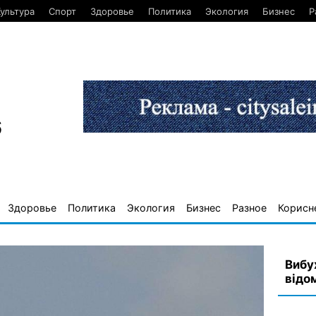
ультура
Спорт
Здоровье
Политика
Экология
Бизнес
Р
6
Здоровье
Политика
Экология
Бизнес
Разное
Корисн
Вибу
відо