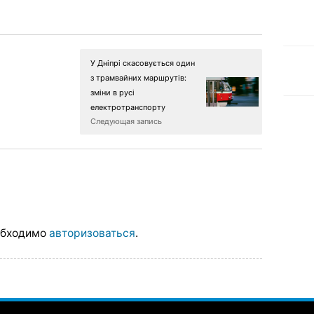
У Дніпрі скасовується один
з трамвайних маршрутів:
зміни в русі
електротранспорту
Следующая запись
обходимо
авторизоваться
.