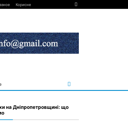
азное
Корисне
е
хи на Дніпропетровщині: що
мо