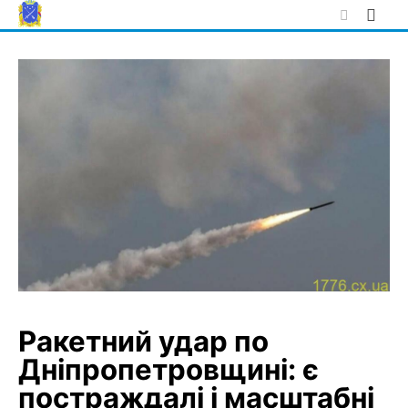
Skip
to
content
Ракетний удар по
Дніпропетровщині: є
постраждалі і масштабні