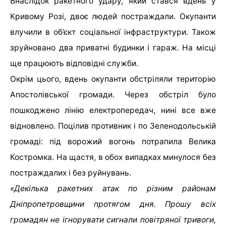
Внаслідок ракетного удару, який стався вдень у
Кривому Розі, двоє людей постраждали. Окупанти
влучили в об’єкт соціальної інфраструктури. Також
зруйновано два приватні будинки і гараж. На місці
ще працюють відповідні служби.
Окрім цього, вдень окупанти обстріляли територію
Апостолівської громади. Через обстріл було
пошкоджено лінію електропередач, нині все вже
відновлено. Поцілив противник і по Зеленодольській
громаді: під ворожий вогонь потрапила Велика
Костромка. На щастя, в обох випадках минулося без
постраждалих і без руйнувань.
«Декілька ракетних атак по різним районам
Дніпропетровщини протягом дня. Прошу всіх
громадян не ігнорувати сигнали повітряної тривоги,