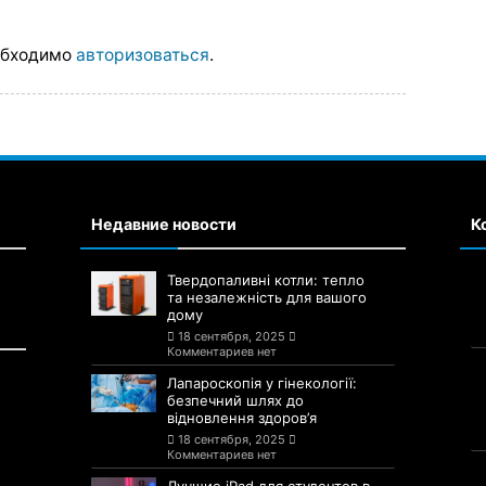
обходимо
авторизоваться
.
Недавние новости
К
Твердопаливні котли: тепло
та незалежність для вашого
дому
18 сентября, 2025
Комментариев нет
Лапароскопія у гінекології:
безпечний шлях до
відновлення здоров’я
18 сентября, 2025
Комментариев нет