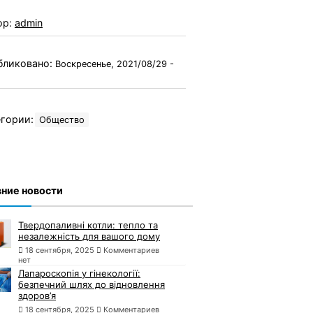
ор:
admin
бликовано:
Воскресенье, 2021/08/29 -
гории:
Общество
ние новости
Твердопаливні котли: тепло та
незалежність для вашого дому
18 сентября, 2025
Комментариев
нет
Лапароскопія у гінекології:
безпечний шлях до відновлення
здоров’я
18 сентября, 2025
Комментариев