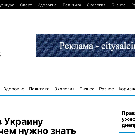
ультура
Спорт
Здоровье
Политика
Экология
Бизнес
Р
6
Здоровье
Политика
Экология
Бизнес
Разное
Корисн
Прав
в Украину
ужес
днеп
чем нужно знать