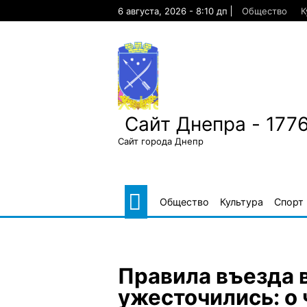
Skip
6 августа, 2026 - 8:10 дп
Общество
К
to
content
Сайт Днепра - 177
Сайт города Днепр
Общество
Культура
Спорт
Правила въезда 
ужесточились: о 