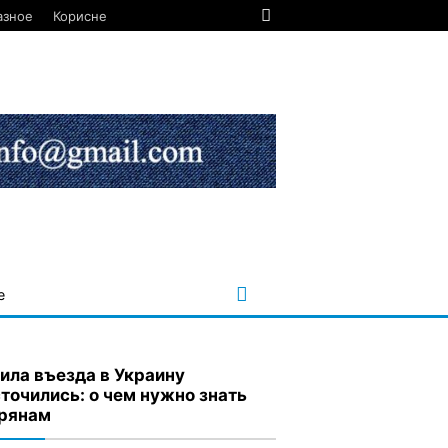
азное
Корисне
е
ила въезда в Украину
точились: о чем нужно знать
рянам