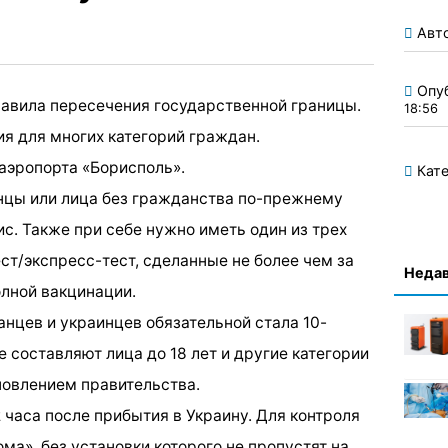
Авт
Опу
правила пересечения государственной границы.
18:56
я для многих категорий граждан.
аэропорта «Борисполь».
Кате
нцы или лица без гражданства по-прежнему
с. Также при себе нужно иметь один из трех
ст/экспресс-тест, сделанные не более чем за
Недав
олной вакцинации.
анцев и украинцев обязательной стала 10-
 составляют лица до 18 лет и другие категории
новлением правительства.
 часа после прибытия в Украину. Для контроля
а», без установки которого не пропустят на