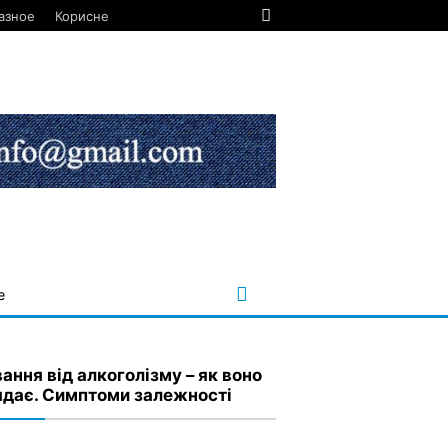
азное
Корисне
е
ання від алкоголізму – як воно
ядає. Симптоми залежності