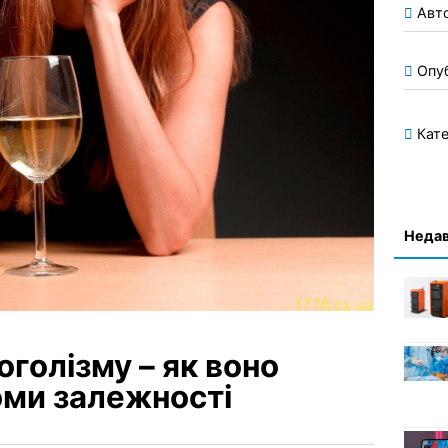
Авт
Опу
Кате
Недав
оголізму – як воно
оми залежності