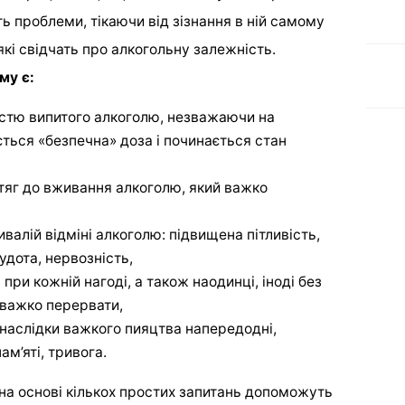
ь проблеми, тікаючи від зізнання в ній самому
які свідчать про алкогольну залежність.
му є:
кістю випитого алкоголю, незважаючи на
ється «безпечна» доза і починається стан
отяг до вживання алкоголю, який важко
алій відміні алкоголю: підвищена пітливість,
удота, нервозність,
при кожній нагоді, а також наодинці, іноді без
у важко перервати,
 наслідки важкого пияцтва напередодні,
ам’яті, тривога.
і на основі кількох простих запитань допоможуть