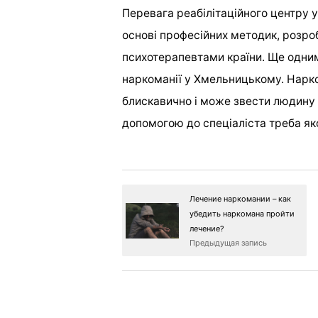
Перевага реабілітаційного центру 
основі професійних методик, розр
психотерапевтами країни. Ще одни
наркоманії у Хмельницькому. Нарко
блискавично і може звести людину в
допомогою до спеціаліста треба як
Лечение наркомании – как
убедить наркомана пройти
лечение?
Предыдущая запись