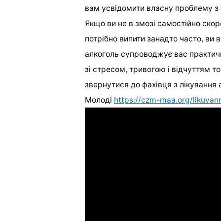
вам усвідомити власну проблему з 
Якщо ви не в змозі самостійно скор
потрібно випити занадто часто, ви в
алкоголь супроводжує вас практичн
зі стресом, тривогою і відчуттям то
звернутися до фахівця з лікування
Молоді
https://czm-maa.org/likuvan