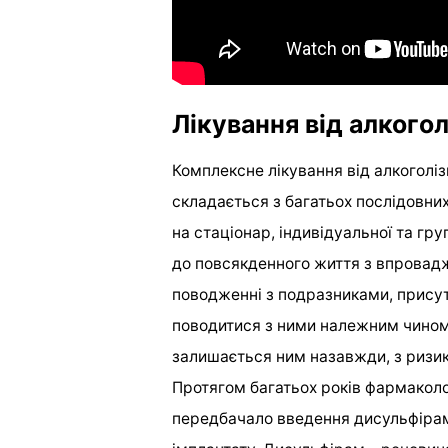
Лікування від алкого
Комплексне лікування від алкоголіз
складається з багатьох послідовни
на стаціонар, індивідуальної та гру
до повсякденного життя з впровадж
поводженні з подразниками, присутн
поводитися з ними належним чином.
залишається ним назавжди, з ризи
Протягом багатьох років фармаколог
передбачало введення дисульфіраму