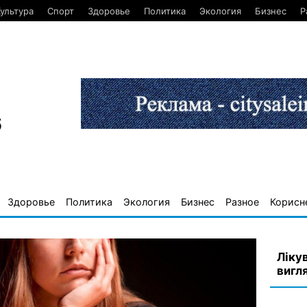
ультура
Спорт
Здоровье
Политика
Экология
Бизнес
Р
6
Здоровье
Политика
Экология
Бизнес
Разное
Корисн
Лікув
вигл