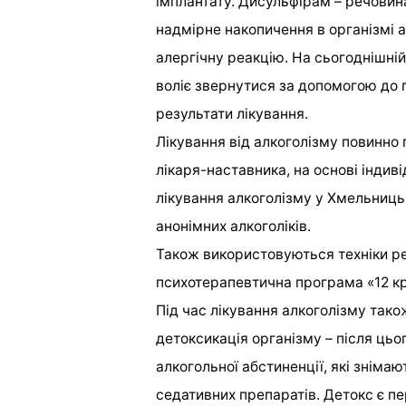
імплантату. Дисульфірам – речовина
надмірне накопичення в організмі а
алергічну реакцію. На сьогоднішній
воліє звернутися за допомогою до 
результати лікування.
Лікування від алкоголізму повинно
лікаря-наставника, на основі інди
лікування алкоголізму у Хмельницьк
анонімних алкоголіків.
Також використовуються техніки ре
психотерапевтична програма «12 кр
Під час лікування алкоголізму тако
детоксикація організму – після ць
алкогольної абстиненції, які знімаю
седативних препаратів. Детокс є п