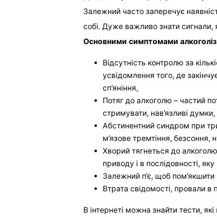
Залежний часто заперечує наявніст
собі. Дуже важливо знати сигнали, 
Основними симптомами алкоголіз
Відсутність контролю за кіль
усвідомлення того, де закінчу
сп’яніння,
Потяг до алкоголю – частий п
стримувати, нав’язливі думки,
Абстинентний синдром при трив
м’язове тремтіння, безсоння, н
Хворий тягнеться до алкоголю 
приводу і в послідовності, як
Залежний п’є, щоб пом’якшити
Втрата свідомості, провали в п
В інтернеті можна знайти тести, як