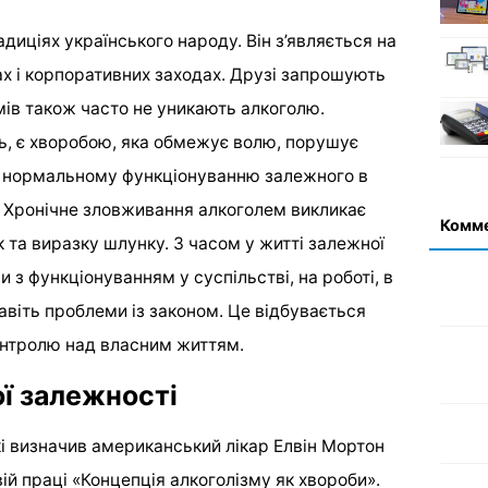
адиціях українського народу. Він з’являється на
ах і корпоративних заходах. Друзі запрошують
ьмів також часто не уникають алкоголю.
ть, є хворобою, яка обмежує волю, порушує
є нормальному функціонуванню залежного в
. Хронічне зловживання алкоголем викликає
Комм
 та виразку шлунку. З часом у житті залежної
з функціонуванням у суспільстві, на роботі, в
 навіть проблеми із законом. Це відбувається
контролю над власним життям.
ї залежності
які визначив американський лікар Елвін Мортон
вій праці «Концепція алкоголізму як хвороби».