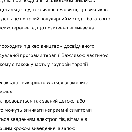
, яка при поєднанні з алкоголем викликає
цетальдегіду, токсичної речовини, що викликає
 день це не такий популярний метод – багато хто
психотерапевта, що позитивно впливає на
 проходити під керівництвом досвідченого
відуальної програми терапії. Важливою частиною
ому є також участь у груповій терапії
лаксації, використовується знаменита
оків».
ж проводиться так званий детокс, або
ого можуть виникати неприємні симптоми
ться введенням електролітів, вітамінів і
ершим кроком виведення із запою.