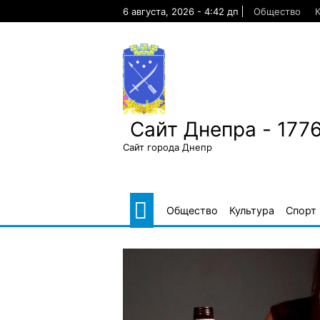
Skip
6 августа, 2026 - 4:42 дп
Общество
К
to
content
Сайт Днепра - 177
Сайт города Днепр
Общество
Культура
Спорт