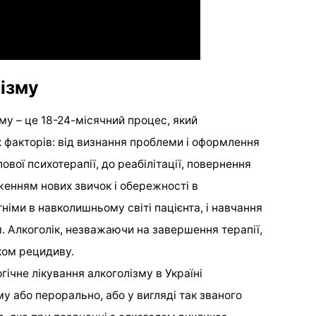
лізму
му – це 18-24-місячний процес, який
х факторів: від визнання проблеми і оформлення
пової психотерапії, до реабілітації, повернення
енням нових звичок і обережності в
іми в навколишньому світі пацієнта, і навчання
 Алкоголік, незважаючи на завершення терапії,
ком рецидиву.
ічне лікування алкоголізму в Україні
 або перорально, або у вигляді так званого