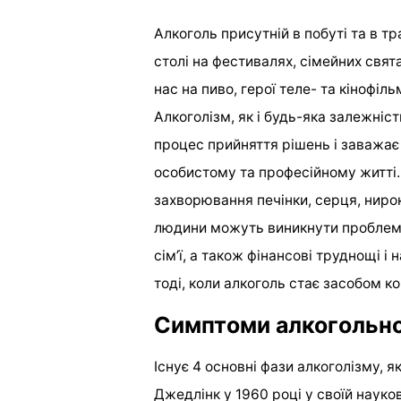
Алкоголь присутній в побуті та в тр
столі на фестивалях, сімейних свят
нас на пиво, герої теле- та кінофіл
Алкоголізм, як і будь-яка залежніс
процес прийняття рішень і заважа
особистому та професійному житті
захворювання печінки, серця, нирок
людини можуть виникнути проблеми 
сім’ї, а також фінансові труднощі і
тоді, коли алкоголь стає засобом 
Симптоми алкогольно
Існує 4 основні фази алкоголізму, 
Джедлінк у 1960 році у своїй науко