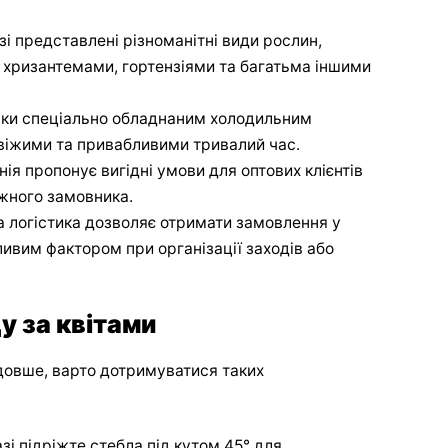
озі представлені різноманітні види рослин,
, хризантемами, гортензіями та багатьма іншими
яки спеціально обладнаним холодильним
віжими та привабливими тривалий час.
нія пропонує вигідні умови для оптових клієнтів
ожного замовника.
а логістика дозволяє отримати замовлення у
ливим фактором при організації заходів або
 за квітами
йдовше, варто дотримуватися таких
зі підріжте стебла під кутом 45° для