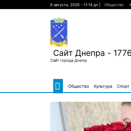
Skip
6 августа, 2026 - 11:14 дп
Общество
to
content
Сайт Днепра - 177
Сайт города Днепр
Общество
Культура
Спорт