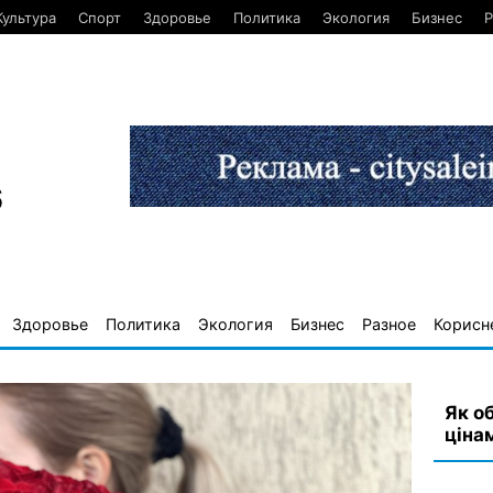
Культура
Спорт
Здоровье
Политика
Экология
Бизнес
Р
6
Здоровье
Политика
Экология
Бизнес
Разное
Корисн
Як о
ціна