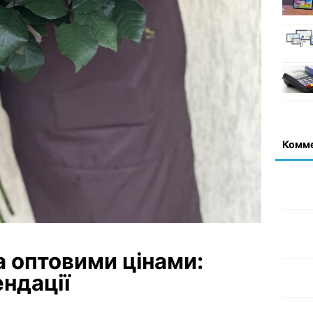
Комм
а оптовими цінами:
ндації