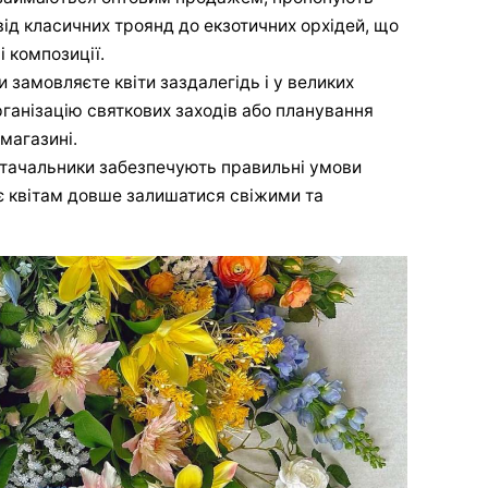
ід класичних троянд до екзотичних орхідей, що
 композиції.
и замовляєте квіти заздалегідь і у великих
рганізацію святкових заходів або планування
магазині.
остачальники забезпечують правильні умови
є квітам довше залишатися свіжими та