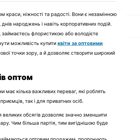
 краси, ніжності та радості. Вони є незамінною
, днів народжень і навіть корпоративних подій.
а, займаєтесь флористикою або володієте
нути можливість купити
квіти за оптовими
сової точки зору, а й дозволяє створити широкий
ів оптом
и має кілька важливих переваг, які роблять
риємців, так і для приватних осіб.
ля великих обсягів дозволяє значно зменшити
ару. Чим більша партія, тим вигіднішою буде
о займаються оптовим продажем, пропонують