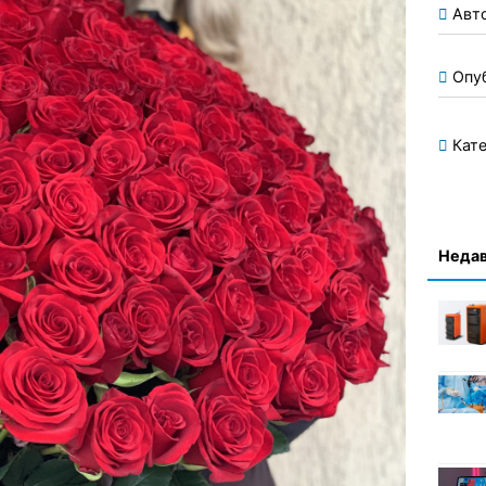
Авт
Опу
Кате
Недав