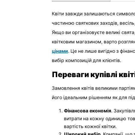
Квіти завжди залишаються символом
частиною святкових заходів, весіль
Якщо ви організовуєте великі свят
квітковим магазином, варто розгля
цінами
. Це не лише вигідно з фінан
вибір композицій для клієнтів.
Переваги купівлі квіт
Замовлення квітів великими партіям
його ідеальним рішенням як для підп
Фінансова економія
. Закупів
витрати на кожну одиницю тов
вартість кожної квітки.
Широкий вибір
. Компанії, щ