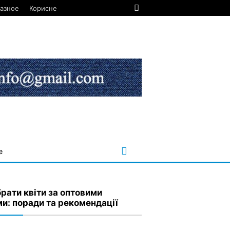
азное
Корисне
е
брати квіти за оптовими
ми: поради та рекомендації