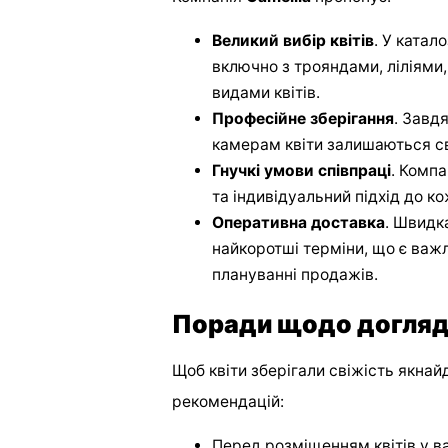
Великий вибір квітів
. У катал
включно з трояндами, ліліями
видами квітів.
Професійне зберігання
. Завд
камерам квіти залишаються с
Гнучкі умови співпраці
. Компа
та індивідуальний підхід до к
Оперативна доставка
. Швидк
найкоротші терміни, що є важ
плануванні продажів.
Поради щодо догляду
Щоб квіти зберігали свіжість якна
рекомендацій:
Перед розміщенням квітів у ва