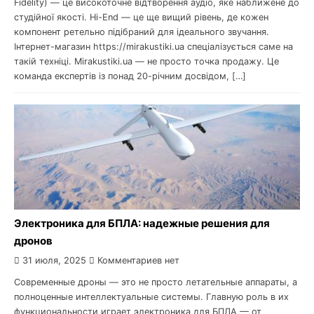
Fidelity) — це високоточне відтворення аудіо, яке наближене до
студійної якості. Hi-End — це ще вищий рівень, де кожен
компонент ретельно підібраний для ідеального звучання.
Інтернет-магазин https://mirakustiki.ua спеціалізується саме на
такій техніці. Mirakustiki.ua — не просто точка продажу. Це
команда експертів із понад 20-річним досвідом, […]
Электроника для БПЛА: надежные решения для
дронов
31 июля, 2025
Комментариев нет
Современные дроны — это не просто летательные аппараты, а
полноценные интеллектуальные системы. Главную роль в их
функциональности играет электроника для БПЛА — от