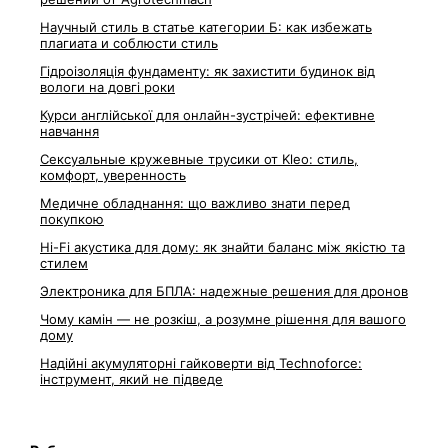
Научный стиль в статье категории Б: как избежать
плагиата и соблюсти стиль
Гідроізоляція фундаменту: як захистити будинок від
вологи на довгі роки
Курси англійської для онлайн-зустрічей: ефективне
навчання
Сексуальные кружевные трусики от Kleo: стиль,
комфорт, уверенность
Медичне обладнання: що важливо знати перед
покупкою
Hi-Fi акустика для дому: як знайти баланс між якістю та
стилем
Электроника для БПЛА: надежные решения для дронов
Чому камін — не розкіш, а розумне рішення для вашого
дому
Надійні акумуляторні гайковерти від Technoforce:
інструмент, який не підведе