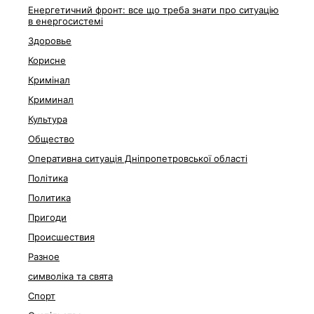
Енергетичний фронт: все що треба знати про ситуацію
в енергосистемі
Здоровье
Корисне
Кримінал
Криминал
Культура
Общество
Оперативна ситуація Дніпропетровської області
Політика
Политика
Пригоди
Происшествия
Разное
символіка та свята
Спорт