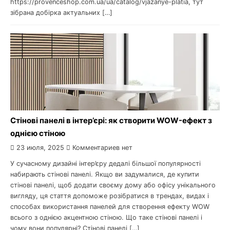
https://provenceshop.com.ua/ua/catalog/vjazanye-platia, тут
зібрана добірка актуальних […]
Стінові панелі в інтер’єрі: як створити WOW-ефект з
однією стіною
23 июля, 2025
Комментариев нет
У сучасному дизайні інтер’єру дедалі більшої популярності
набирають стінові панелі. Якщо ви задумалися, де купити
стінові панелі, щоб додати своєму дому або офісу унікального
вигляду, ця стаття допоможе розібратися в трендах, видах і
способах використання панелей для створення ефекту WOW
всього з однією акцентною стіною. Що таке стінові панелі і
чому вони популярні? Стінові панелі […]