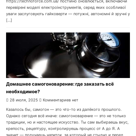
https://technoforce.com.ua/ постійно оновлюється, включаючи
перевірені моделі електроінструментів, серед яких особливої
уваги заслуговують гайковерти — потужні, автономні й зручні у
[…]
Домашнее самогоноварение: где заказать всё
необходимое?
28 июля, 2025
Комментариев нет
Казалось бы, самогон — это что-то из далёкого прошлого.
Однако сегодня всё иначе: самогоноварение — это не только
традиции, но и настоящее искусство. Ты сам выбираешь вкус,
крепость, рецептуру, контролируешь процесс от А до Я. А
значит — получаешь напиток, за который не стыдно и перед