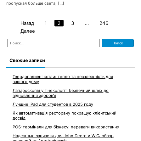
пропуская больше света, […]
Назад
1
2
3
…
246
Навигация
Далее
по
Найти:
записям
Свежие записи
Твердопаливні котли: тепло та незалежність для
вашого дому
Лапароскопія у гінекології: безпечний шлях до
відновлення здоров’я
Лучшие iPad для студентов в 2025 году
Як автоматизація ресторану покращує клієнтський
досвід
POS-термінали для бізнесу: переваги використання
Надежные запчасти для John Deere и WIC: обзор
решений от Agrotechmach